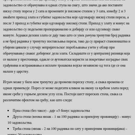
задовољство се обрачунава и одмах ступа на снагу, што значи да ако поставите
ниску стопу пореза у 2 сата и промените је високом стопом у 3 сата, између 2 и 3
имаћете приход злата и губитке задовољства које одговарају ниској стопи пореза, а
после 3 приход и губитке који одговарају високој стопи. Приход у злату и минус на
задовољство су подељени пропорционално и добијају се или одузимају сваке
минуте. Једнаки делови злата се дају тако што се увек рачуна тренутни број радника
а не број радника у тренутку постављања пореза, тако да су прираст становништва и
убијени цивили у случају непријатељског поробљавања узети у обзир при
обрачунавању сваког добијеног дела злата. Складишти се у централној ризници која
се налази у престоници, одакле се аутоматски користи за покретање изградње свих
грађевина и истраживања и исплате трошкова војске независно од тога где се она
налази у царству.
Играч може у било ком тренутку да промени пореску стопу, а свака промена се
одмах примењује. Порез се може подесити кликом на икону са врећом злата поред
иконе среће у горњем десном углу села. Постоји шест пореских стопа, свака са
различитим ефектом на срећу, као што следи:
Прва стопа (без таксе) - даје +5 бонус задовољства
Друга стопа (веома низак - 1 на 100 радника за припојену провинцију) - минус
10 задовољства.
Трећа стопа (низак - 2 на 100 радника по сату у припојеним провинцијама) -
минус 20 задовољства.