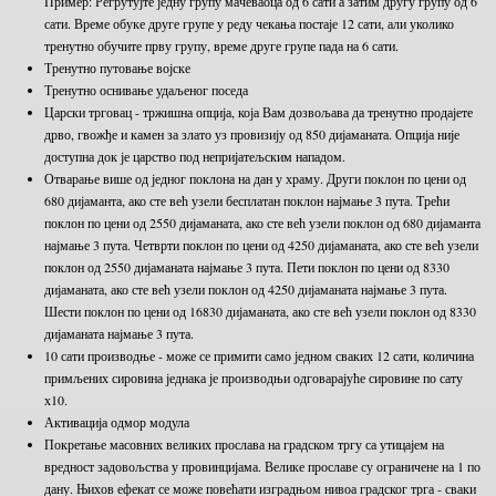
Пример: Регрутујте једну групу мачеваоца од 6 сати а затим другу групу од 6
сати. Време обуке друге групе у реду чекања постаје 12 сати, али уколико
тренутно обучите прву групу, време друге групе пада на 6 сати.
Тренутно путовање војске
Тренутно оснивање удаљеног поседа
Царски трговац - тржишна опција, која Вам дозвољава да тренутно продајете
дрво, гвожђе и камен за злато уз провизију од 850 дијаманата. Опција није
доступна док је царство под непријатељским нападом.
Отварање више од једног поклона на дан у храму. Други поклон по цени од
680 дијаманта, ако сте већ узели бесплатан поклон најмање 3 пута. Трећи
поклон по цени од 2550 дијаманата, ако сте већ узели поклон од 680 дијаманта
најмање 3 пута. Четврти поклон по цени од 4250 дијаманата, ако сте већ узели
поклон од 2550 дијаманата најмање 3 пута. Пети поклон по цени од 8330
дијаманата, ако сте већ узели поклон од 4250 дијаманата најмање 3 пута.
Шести поклон по цени од 16830 дијаманата, ако сте већ узели поклон од 8330
дијаманата најмање 3 пута.
10 сати производње - може се примити само једном сваких 12 сати, количина
примљених сировина једнака је производњи одговарајуће сировине по сату
х10.
Активација одмор модула
Покретање масовних великих прослава на градском тргу са утицајем на
вредност задовољства у провинцијама. Велике прославе су ограничене на 1 по
дану. Њихов ефекат се може повећати изградњом нивоа градског трга - сваки