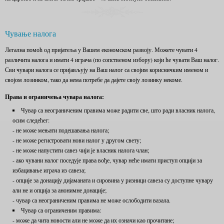
Чување налога
Легална помоћ од пријатеља у Вашем економском развоју. Можете чувати 4
различита налога и имати 4 играча (по сопственом избору) који ће чувати Ваш налог.
Сви чувари налога се пријављују на Ваш налог са својим корисничким именом и
својом лозинком, тако да нема потребе да дајете своју лозинку некоме.
Права и ограничења чувара налога:
Чувар са неограниченим правима може радити све, што ради власник налога,
осим следећег:
- не може мењати подешавања налога;
- не може регистровати нови налог у другом свету;
- не може напустити савез чији је власник налога члан;
- ако чувани налог поседује права вође, чувар неће имати приступ опцији за
избацивање играча из савеза;
- опције за донацију дијаманата и сировина у ризници савеза су доступне чувару
али не и опција за анонимне донације;
- чувар са неограниченим правима не може ослободити вазала.
Чувар са ограниченим правима:
- може да чита новости али не може да их означи као прочитане;