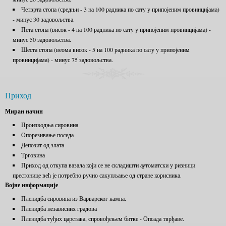
Четврта стопа (средњи - 3 на 100 радника по сату у припојеним провинцијама)
- минус 30 задовољства.
Пета стопа (висок - 4 на 100 радника по сату у припојеним провинцијама) -
минус 50 задовољства.
Шеста стопа (веома висок - 5 на 100 радника по сату у припојеним
провинцијама) - минус 75 задовољства.
Приход
Миран начин
Производња сировина
Опорезивање поседа
Депозит од злата
Трговина
Приход од откупа вазала који се не складишти аутоматски у ризници
престонице већ је потребно ручно сакупљање од стране корисника.
Војне информације
Пленидба сировина из Варварског кампа.
Пленидба независних градова
Пленидба туђих царстава, спровођењем битке - Опсада тврђаве.