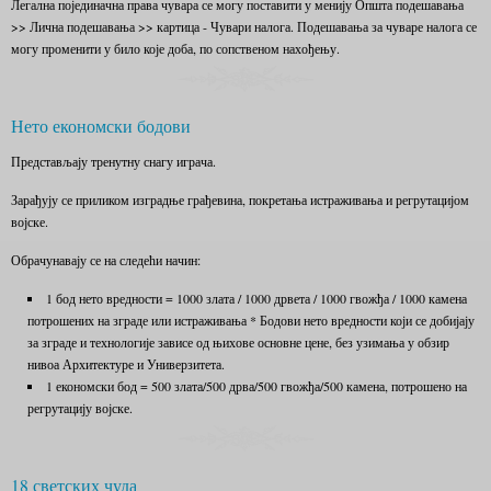
Легална појединачна права чувара се могу поставити у менију Општа подешавања
>> Лична подешавања >> картица - Чувари налога. Подешавања за чуваре налога се
могу променити у било које доба, по сопственом нахођењу.
Нето економски бодови
Представљају тренутну снагу играча.
Зарађују се приликом изградње грађевина, покретања истраживања и регрутацијом
војске.
Обрачунавају се на следећи начин:
1 бод нето вредности = 1000 злата / 1000 дрвета / 1000 гвожђа / 1000 камена
потрошених на зграде или истраживања * Бодови нето вредности који се добијају
за зграде и технологије зависе од њихове основне цене, без узимања у обзир
нивоа Архитектуре и Универзитета.
1 економски бод = 500 злата/500 дрва/500 гвожђа/500 камена, потрошено на
регрутацију војске.
18 светских чуда