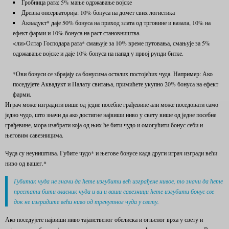
Гробница рата: 5% мање одржавање војске
Древна опсерваторија: 10% бонуса на домет свих логистика
Аквадукт* даје 50% бонуса на приход злата од трговине и вазала, 10% на
ефект фарми и 10% бонуса на раст становништва.
<ли>Олтар Господара рата* смањује за 10% време путовања, смањује за 5%
одржавање војске и даје 10% бонуса на напад у првој рунди битке.
*Ови бонуси се збрајају са бонусима осталих постојећих чуда. Например: Ако
поседујете Аквадукт и Палату свитања, примићете укупно 20% бонуса на ефект
фарми.
Играч може изградити више од једне посебне грађевине али може поседовати само
једно чудо, што значи да ако достигне највиши ниво у свету више од једне посебне
грађевине, мора изабрати која од њих ће бити чудо и омогућити бонус себи и
његовим савезницима.
Чуда су неуништива. Губите чудо* и његове бонусе када други играч изгради већи
ниво од вашег.*
Губитак чуда не значи да ћете изгубити већ изграђене нивое, то значи да ћете
престати бити власник чуда и ви и ваши савезници ћете изгубити бонус све
док не изградите већи ниво од тренутног чуда у свету.
Ако поседујете највиши ниво тајанственог обелиска и огњеног врха у свету и