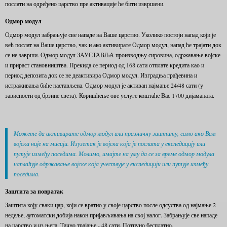
послати на одређено царство пре активације ће бити извршени.
Одмор модул
Одмор модул забрањује све нападе на Ваше царство. Уколико постоји напад који је
већ послат на Ваше царство, чак и ако активирате Одмор модул, напад ће трајати док
се не заврши. Одмор модул ЗАУСТАВЉА производњу сировина, одржавање војске
и прираст становништва. Прекида се период од 168 сати отплате кредита као и
период депозита док се не деактивира Одмор модул. Изградња грађевина и
истраживања биће настављена. Одмор модул је активан најмање 24/48 сати (у
зависности од брзине света). Коришћење ове услуге коштаће Вас 1700 дијаманата.
Можете да активирате одмор модул или празничну заштиту, само ако Вам
војска није на мисији. Изузетак је војска која је послата у експедицију или
путује између поседима. Молимо, имајте на уму да се за време одмор модула
наплаћује одржавање војске која учествује у експедицији или путује између
поседима.
Заштита за повратак
Заштита коју сваки цар, који се вратио у своје царство после одсуства од најмање 2
недеље, аутоматски добија након пријављивања на свој налог. Забрањује све нападе
на царство и из њега. Тачно трајање - 48 сати. Потпуно бесплатно.