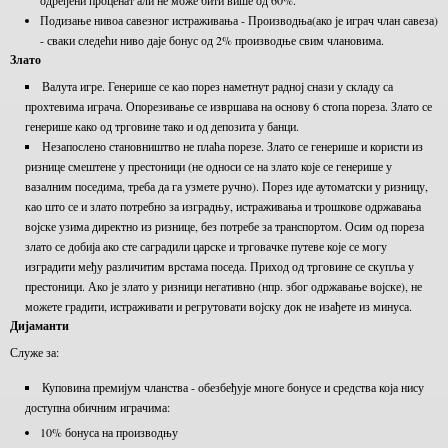
одређени проценат али не може бити више од 60%.
Подизање нивоа савезног истраживања - Производња(ако је играч члан савеза)
- сваки следећи ниво даје бонус од 2% производње свим члановима.
Злато
Валута игре. Генерише се као порез наметнут радној снази у складу са
прохтевима играча. Опорезивање се извршава на основу 6 стопа пореза. Злато се
генерише како од трговине тако и од депозита у банци.
Незапослено становништво не плаћа порезе. Злато се генерише и користи из
ризнице смештене у престоници (не односи се на злато које се генерише у
вазалним поседима, треба да га узмете ручно). Порез иде аутоматски у ризницу,
као што се и злато потребно за изградњу, истраживања и трошкове одржавања
војске узима директно из ризнице, без потребе за транспортом. Осим од пореза
злато се добија ако сте саградили царске и трговачке путеве које се могу
изградити међу различитим врстама поседа. Приход од трговине се скупља у
престоници. Ако је злато у ризници негативно (нпр. због одржавање војске), не
можете градити, истраживати и регрутовати војску док не изађете из минуса.
Дијаманти
Служе за:
Куповина премијум чланства - обезбеђује многе бонусе и средства која нису
доступна обичним играчима:
10% бонуса на производњу