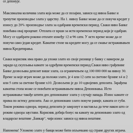
се депонује.
Максимална количина злата која може да се позајми, зависи од нивоа Банке и
тренутне производње злата у царству. На 1. нивоу Банке може да се повучи кредит у
износу до 20% производње злата за одабрани временски период. Сваки ниво Банке
повећава овај проценат. Отплата се врши за исти временски период који је одабран.
Могу се одабрати рокови отплате између 12 и 96 сати. У исто време може да се
повучи само један кредит. Каматне стопе на кредите могу да се смање истраживањен
нивоа Кредитирања.
Сваки корисник има право да уложи злато из своје ризнице у банку с намером да
заради од скупљања камате за одређени временски период.Сваки ниво грађевине
Банке дозвољава депозит више злата, са ограничењем од 100 000 000 на нивоу 30.
Време за које играч може да положи злато, је 4 или 12 сати за светове брзине х4 и 2
или 5 сати за светове брзине х10. Дозвољено је до 10 одвојених депозита. Зарађена
каматна стопа може се повећати истраживањем нивоа Депоновања. Исто
истраживање такође штити део депонованог злата у случају напада. Износ камате се
прима по истеку депозита. Ако се депоновано злато повуче раније, камата се губи.
Током режима одмора, период депозита је замрзнут и наставља да тече након што се
режим одмора заустави. Корисник добија бонус на камату на депоновано злато од
владарске вештине „Банкар“, чији износ зависи од нивоа вештине.
Напомена! Уложено злато у банци може бити опљачкано од стране других играча.