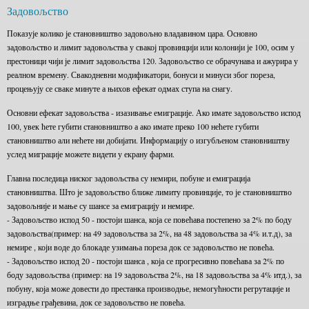
Задовољство
Показује колико је становништво задовољно владавином цара. Основно
задовољство и лимит задовољства у свакој провинцији или колонији је 100, осим у
престоници чији је лимит задовољства 120. Задовољство се обрачунава и ажурира у
реалном времену. Свакодневни модификатори, бонуси и минуси због пореза,
процењују се сваке минуте а њихов ефекат одмах ступа на снагу.
Основни ефекат задовољства - изазивање емиграције. Ако имате задовољство испод
100, увек ћете губити становништво а ако имате преко 100 нећете губити
становништво али нећете ни добијати. Информацију о изгубљеном становништву
услед миграције можете видети у екрану фарми.
Главна последица ниског задовољства су немири, побуне и емиграција
становништва. Што је задовољство ближе лимиту провинције, то је становништво
задовољније и мање су шансе за емиграцију и немире.
- Задовољство испод 50 - постоји шанса, која се повећава постепено за 2% по боду
задовољства(пример: на 49 задовољства за 2%, на 48 задовољства за 4% и.т.д), за
немире , који воде до блокаде узимања пореза док се задовољство не повећа.
- Задовољство испод 20 - постоји шанса , која се прогресивно повећава за 2% по
боду задовољства (пример: на 19 задовољства 2%, на 18 задовољства за 4% итд.), за
побуну, која може довести до престанка производње, немогућности регрутације и
изградње грађевина, док се задовољство не повећа.