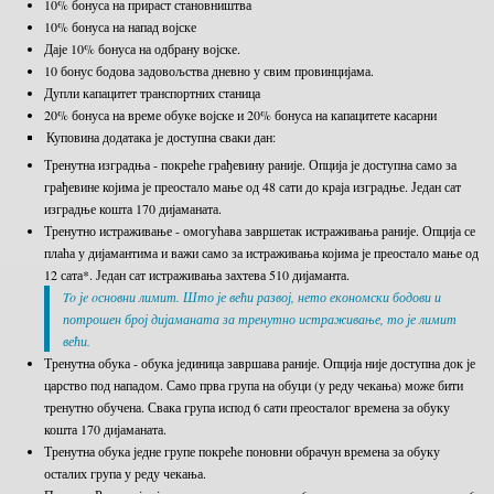
10% бонуса на прираст становништва
10% бонуса на напад војске
Даје 10% бонуса на одбрану војске.
10 бонус бодова задовољства дневно у свим провинцијама.
Дупли капацитет транспортних станица
20% бонуса на време обуке војске и 20% бонуса на капацитете касарни
Куповина додатака је доступна сваки дан:
Тренутна изградња - покреће грађевину раније. Опција је доступна само за
грађевине којима је преостало мање од 48 сати до краја изградње. Један сат
изградње кошта 170 дијаманата.
Тренутно истраживање - омогућава завршетак истраживања раније. Опција се
плаћа у дијамантима и важи само за истраживања којима је преостало мање од
12 сата*. Један сат истраживања захтева 510 дијаманта.
To јe oсновни лимит. Што је већи развој, нето економски бодови и
потрошен број дијаманата за тренутно истраживање, то је лимит
већи.
Тренутна обука - обука јединица завршава раније. Опција није доступна док је
царство под нападом. Само прва група на обуци (у реду чекања) може бити
тренутно обучена. Свака група испод 6 сати преосталог времена за обуку
кошта 170 дијаманата.
Тренутна обука једне групе покреће поновни обрачун времена за обуку
осталих група у реду чекања.