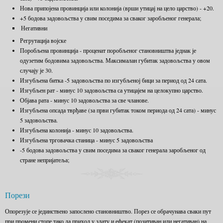
Нова припојена провинција или колонија (врши утицај на цело царство) - +20.
+5 бодова задовољства у свим поседима за сваког заробљеног генерала;
Негативни
Регрутација војске
Поробљена провинција - проценат поробљеног становништва једнак је
одузетим бодовима задовољства. Максималан губитак задовољства у овом
случају је 30.
Изгубљена битка -5 задовољства по изгубљеној бици за период од 24 сата.
Изгубљен рат - минус 10 задовољства са утицајем на целокупно царство.
Објава рата - минус 10 задовољства за све чланове.
Изгубљена опсада тврђаве (за први губитак током периода од 24 сата) - минус
5 задовољства.
Изгубљена колонија - минус 10 задовољства.
Изгубљена трговачка станица - минус 5 задовољства
-5 бодова задовољства у свим поседима за сваког генерала заробљеног од
стране непријатеља;
Порези
Опорезује се јединствено запослено становништво. Порез се обрачунава сваки пут
при промени стопе тако да приход у злату и ефекат (позитиван или негативан) на