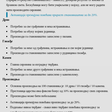
брзином света. Бескућници могу бити унајмљени у војску, али не могу радити
нити производити сировине.
Активaција премијума повећава прираст становништва за до 20%.
Дрво
Потребно за све грађевине и нека истраживања.
Потребно за обуку војних јединица.
Производи га становништво запослено у пилани.
Гвожђе
Потребно за неке од грађевина, истраживања и све војне јединице.
Производи га становништво запослено у рудницима гвожђа.
Камен
Главна сировина за изградњу тврђава.
Потребно за неке друге грађевинe и некa истраживања.
Производи га становништво запослено у каменолому.
Производња
Основна производња на 100 становника је: 10 дрва / 10 гвожђа / 10 камена.
Престоница царства има фиксни бонус од 10% на производњу свих сировина.
Производња може бити побољшана:
Активација премијума повећава производњу за до 20%.
Подизање нивоа тврђаве - сваки ниво тврђаве повећава производњу за