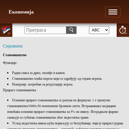
Економија
2
Сировине
Становништво
Функције:
Радна снага за дрво, гвожђе и камен.
Становништво плаћа порезе који се одређују од стране играча.
Новајлије, потребни за регрутацију војске.
Прираст становништва
Основни прираст становништва се рачуна по формули: 1 х тренутно
становништво/1000+50 помножено брзином света. Истраживање медицине
повећава основни прираст становништва за 5% по нивоу. Изградњом фарми
смањује се губитак становништва због недостатка хране.
Услед недостатка нивоа кућа појављују се бескућници, чији је прираст једнак
((прираст+тренутно становништво) - лимит)/2, добијени резултат се множи са