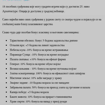
18 посебних грађевина које могу градити играчи који су достигли 25. ниво
Архитектуре. Опција је доступна у градској већници.
Само највећи ниво ових грађевина у једном свету се сматра чудом и појављује се на
глобалној мапи близу власниковог царства.
Свако чудо даје посебан бонус власнику и његовим савезницима:
Тајанствени обелиск: бонус 5 бодова задовољства дневно
Огњени врх: +5 бодова на лимит задовољства
Небеска кула -10% бонуса на време истраживања
Пирамиде Сунца: -10% бонуса на време изградње
Палата свитања: +10% бонуса на ефекат фарми
Генерал: 10% бонуса на време обуке војске
Велики коњаник - 10% бонуса на време путовања војске
Златна осматрачница: 100% бонуса на ефикасност свих шпијуна
Мистичне земље: 10% веће награде у храму
Змајеве зидине: -10 бодова морала за све нападаче
Забрањена палата: 50% бонуса на приход злата од трговине и вазала
Капија победе: +5 бодова морала
Баште живота: 10% бонуса на прираст становништва
Храм смрти: 10% бонуса на напад у првој рунди