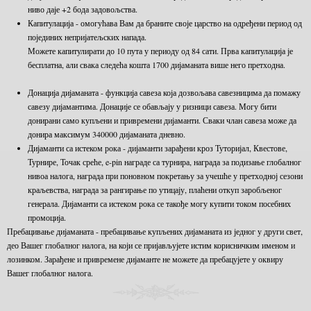
ниво даје +2 бода задовољства.
Капитулација - омогућава Вам да браните своје царство на одређени период од
појединих непријатељских напада.
Можете капитулирати до 10 пута у периоду од 84 сати. Прва капитулација је
бесплатна, али свака следећа кошта 1700 дијаманата више него претходна.
Донација дијаманата - функција савеза која дозвољава савезницима да помажу
савезу дијамантима. Донације се обављају у ризници савеза. Могу бити
донирани само купљени и привремени дијаманти. Сваки члан савеза може да
донира максимум 340000 дијаманата дневно.
Дијаманти са истеком рока - дијаманти зарађени кроз Туторијал, Квестове,
Турнире, Точак среће, e-pin награде са турнира, награда за подизање глобалног
нивоа налога, награда при поновном покретању за учешће у претходној сезони
краљевства, награда за рангирање по утицају, плаћени откуп заробљеног
генерала. Дијаманти са истеком рока се такође могу купити током посебних
промоција.
Пребацивање дијаманата - пребацивање купљених дијаманата из једног у други свет,
део Вашег глобалног налога, на који се пријављујете истим корисничким именом и
лозинком. Зарађене и привремене дијаманте не можете да пребацујете у оквиру
Вашег глобалног налога.