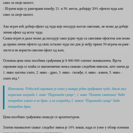
само за своје налоге;
- Играчи који су рангирани између 21. и 50. места, добијају 20% ефекта чуда али
само за своје налоге.
Ако играч већ добија ефект од чуда које поседује његов савезник, не може да добије
лични ефект од истог чуда.
Сваки играч и даље може да поседује само једно чудо са савезним ефектом али може
да прима личне ефекте од свих осталих чуда све док је међу првих 50 играча на ранг-
листи и не користи савезни ефект од њих.
Основна цена свих посебних грађевина је 8 000 000 златног еквивалента. Врста
сировине која се плаћа се наизменично мења сваким следећим нивоом, што значи да
1. ниво захтева злато, 2. ниво - дрво, 3. ниво - гвожђе, 4. ниво - камен, 5. ниво -
злато итд.*
Напомена: Редослед сировине је само у оквиру једне грађевине чуда, дакле ако
корисник изгради 1. ниво "Пирамида сунца", 1. ниво "Палате свитања" биће
потребно злато а не дрво, а за изградњу 2. нивоа "Пирамида сунца" биће
потребно дрво.
Цена посебних грађевина смањује се архитектуром.
Златни еквивалент сваког следећег нивоа је 10% виши, када се узме у обзир основна