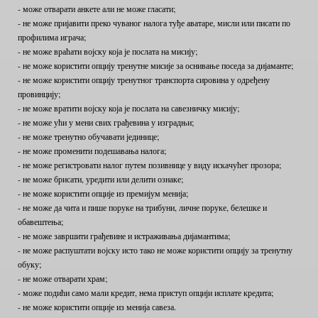
- може отварати анкете али не може гласати;
- не може пријавити преко чуваног налога туђе аватаре, мисли или писати по
профилима играча;
- не може враћати војску која је послата на мисију;
- не може користити опцију тренутне мисије за оснивање поседа за дијаманте;
- не може користити опцију тренутног транспорта сировина у одређену
провинцију;
- не може вратити војску која је послата на савезничку мисију;
- не може ући у мени свих грађевина у изградњи;
- не може тренутно обучавати јединице;
- не може променити подешавања налога;
- не може регистровати налог путем позивнице у виду искачућег прозора;
- не може брисати, уредити или делити ознаке;
- не може користити опције из премијум менија;
- не може да чита и пише поруке на трибуни, личне поруке, белешке и
обавештења;
- не може завршити грађевине и истраживања дијамантима;
- не може распуштати војску исто тако не може користити опцију за тренутну
обуку;
- не може отварати храм;
- може подићи само мали кредит, нема приступ опцији исплате кредита;
- не може користити опције из менија савеза.