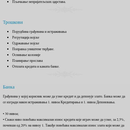
Пљачкање непријатељских царстава.
Трошкови
Поруџбина грађевина и истраживања
Регрутација војске
Одржавање војске
Поправка уништене тврђаве.
Оснивање колоније
Планирање прослава
Отплата кредита и камата банке.
Банка
Грађевина у којој корисник може да узме кредит и да депонује злато. Банка може да
се изгради након истраживања 1. нивоа Кредитирања и 1. нивоа Депоновања.
• 30 нивоа;
• Сваки ниво повећава максималан износ кредита које играч може да узме, за 2,5%,
почевши од 20% на нивоу 1. Такође повећава максималан износ злата који може да