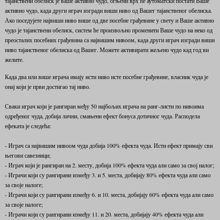
тајанствени обелиск је ваше активно чудо, огњени врх ће аутоматски постати Ваше
активно чудо, када други играч изгради виши ниво од Вашег тајанственог обелиска.
Ако поседујете највиши ниво више од две посебне грађевине у свету и Ваше активно
чудо је тајанствени обелиск, систем ће произвољно променити Ваше чудо на неко од
преосталих посебних грађевина са највишим нивоом, када други играч изгради виши
ниво тајанственог обелиска од Вашег. Можете активирати жељено чудо кад год ви
желите.
Када два или више играча имају исти ниво исте посебне грађевине, власник чуда је
онај који је први достигао тај ниво.
Сваки играч који је рангиран међу 50 најбољих играча на ранг-листи по нивоима
одређеног чуда, добија лични, смањени ефект бонуса дотичног чуда. Расподела
ефеката је следећа:
- Играч са највишим нивоом чуда добија 100% ефекта чуда. Исти ефект примају сви
његови савезници;
- Играч који је рангиран на 2. месту, добија 100% ефекта чуда али само за свој налог;
- Играчи који су рангирани између 3. и 5. места, добијају 80% ефекта чуда али само
за своје налоге;
- Играчи који су рангирани између 6. и 10. места, добијају 60% ефекта чуда али само
за своје налоге;
- Играчи који су рангирани између 11. и 20. места, добијају 40% ефекта чуда али