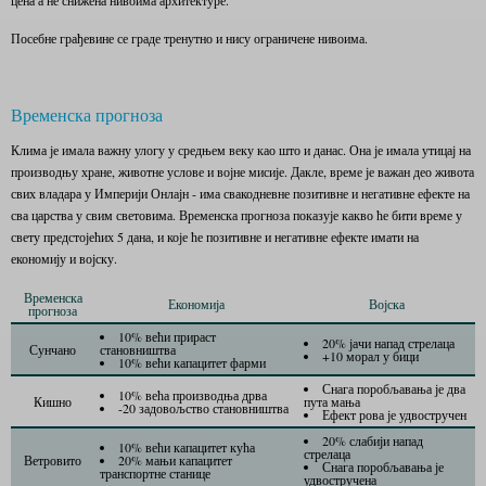
цена а не снижена нивоима архитектуре.
Посебне грађевине се граде тренутно и нису ограничене нивоима.
Временска прогноза
Клима је имала важну улогу у средњем веку као што и данас. Она је имала утицај на
производњу хране, животне услове и војне мисије. Дакле, време је важан део живота
свих владара у Империји Онлајн - има свакодневне позитивне и негативне ефекте на
сва царства у свим световима. Временска прогноза показује какво ће бити време у
свету предстојећих 5 дана, и које ће позитивне и негативне ефекте имати на
економију и војску.
Временска
Економија
Војска
прогноза
10% већи прираст
20% јачи напад стрелаца
Сунчано
становништва
+10 морал у бици
10% већи капацитет фарми
Снага поробљавања је два
10% већа производња дрва
Кишно
пута мања
-20 задовољство становништва
Ефект рова је удвостручен
20% слабији напад
10% већи капацитет кућа
стрелаца
Ветровито
20% мањи капацитет
Снага поробљавања је
транспортне станице
удвостручена