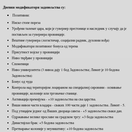
Дневни модификатори задовољства су:
Позитивни:
Ниске стопе пореза
Урођени таленат цара, који је гувернер престонице и наследник у случају да је
постављен за гувернера провинције.
Вештине гувернера (логистичар, социјални радник, духовни вођа)
Модификатори позитивног бонуса од терена
Присутност војске у провинцији
Ниво тврђаве у провинцији
Споменици
Ниво универзитета (3 нивоа дају 1 бод Задовољства; Лимит је 10 бодова
Задовољства)
Бонус од чуда
Контрола над територијом лоцираном на специјалној сировини - оснивање
провинције, колоније или трговачке станице.
Активација премијума - +10 задовољства на сва царства.
Виши нивои части владара - сваких 100 части даје 1 задовољства. Лимит - 5.
Под утицајем једног од Ваших двораца савеза - +5 задовољства сваки дан.
Одржавање велике прославе на градском тргу: +3 бода задовољства
Династијски брак: +5 бодова задовољства
Претварање колоније у неуништиву: +10 бодова задовољства