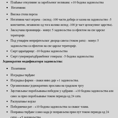
Плаћање откупнине за заробљеног великана: +10 бодова задовољства
Негативни:
Висока стопа пореза
Негативна част играча - (испод -100 части добија се казна на задовољство -5
константно, независно од тога колико испод -100 је част целокупног царства).
Закључана провинција - минус 5 задовољства са ефектом на све царске
територије.
Под утицајем непријатељског дворца савеза (током рата) - минус 5
задовољства са ефектом на све царске територије.
Смрт цара/царице: -10 бодова задовољства
Смрт гувернера/одбрамбеног генерала: -5 бодова задовољства
Једнократни модификатори задовољства:
Позитивни
Изградња тврђаве
Изградња фарми - сваки ниво даје +1 задовољства.
Организовање једнократних прослава на градском тргу
Заустављање поробљавања победом у одбрани - +10 бодова задовољства али
само за прво поробљавање током периода од 24 сата.
Распуштање војске
Победнички рат - +10 бодова задовољства за сваког члана.
Поправка тврђаве (само када је поправљена први пут током периода од 24
сата) - +5 задовољства.