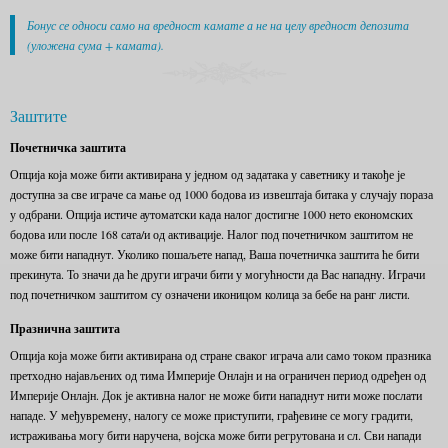
Бонус се односи само на вредност камате а не на целу вредност депозита
(уложена сума + камата).
Заштите
Почетничка заштита
Опција која може бити активирана у једном од задатака у саветнику и такође је
доступна за све играче са мање од 1000 бодова из извештаја битака у случају пораза
у одбрани. Опција истиче аутоматски када налог достигне 1000 нето економских
бодова или после 168 сата/и од активације. Налог под почетничком заштитом не
може бити нападнут. Уколико пошаљете напад, Ваша почетничка заштита ће бити
прекинута. То значи да ће други играчи бити у могућности да Вас нападну. Играчи
под почетничком заштитом су означени иконицом колица за бебе на ранг листи.
Празнична заштита
Опција која може бити активирана од стране сваког играча али само током празника
претходно најављених од тима Империје Онлајн и на ограничен период одређен од
Империје Онлајн. Док је активна налог не може бити нападнут нити може послати
нападе. У међувремену, налогу се може приступити, грађевине се могу градити,
истраживања могу бити наручена, војска може бити регрутована и сл. Сви напади